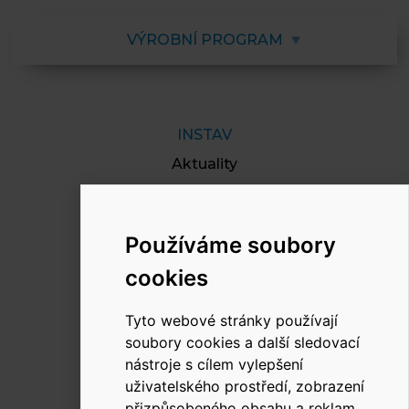
VÝROBNÍ PROGRAM
INSTAV
Aktuality
O nás
Reference
Používáme soubory
Dokumenty
cookies
Kariéra
Kontakt
Tyto webové stránky používají
soubory cookies a další sledovací
nástroje s cílem vylepšení
uživatelského prostředí, zobrazení
RYCHLÝ KONTAKT
přizpůsobeného obsahu a reklam,