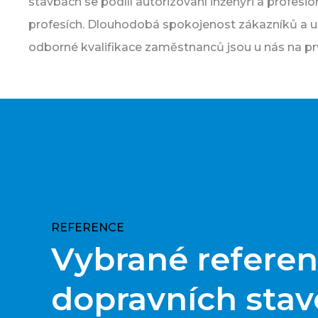
stavbách se podílí autorizovaní inženýři a profesi
profesích. Dlouhodobá spokojenost zákazníků a u
odborné kvalifikace zaměstnanců jsou u nás na pr
REFERENCE
Vybrané refere
dopravních sta