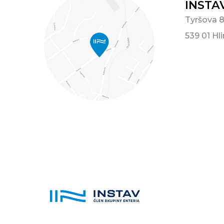
INSTAV
Tyršova 
539 01 Hl