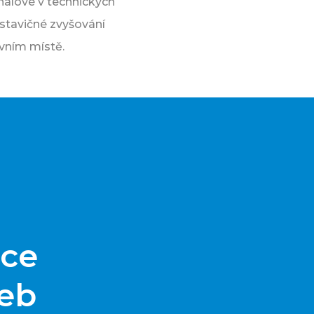
onálové v technických
stavičné zvyšování
vním místě.
nce
veb