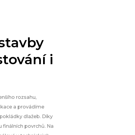
 stavby
tování i
enšího rozsahu,
ikace a provádíme
 pokládky dlažeb. Díky
u finálních povrchů. Na