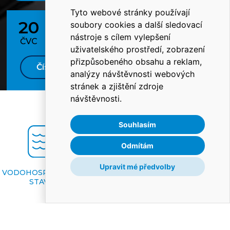
Tyto webové stránky používají
20
1
soubory cookies a další sledovací
Hlinsku
Revitalizace veřejného prostranství v
nástroje s cílem vylepšení
Dříteči
ČVC
Č
uživatelského prostředí, zobrazení
přizpůsobeného obsahu a reklam,
Číst více
analýzy návštěvnosti webových
stránek a zjištění zdroje
návštěvnosti.
Souhlasím
Odmítám
Upravit mé předvolby
VODOHOSPODÁŘSKÉ
VODNÍ
DOPRA
STAVBY
STAVBY
STAV