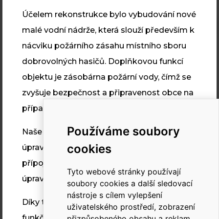
Účelem rekonstrukce bylo vybudování nové
VÝROBNÍ PROGRAM
malé vodní nádrže, která slouží především k
nácviku požárního zásahu místního sboru
dobrovolných hasičů. Doplňkovou funkcí
INSTAV
objektu je zásobárna požární vody, čímž se
Aktuality
zvyšuje bezpečnost a připravenost obce na
O nás
případné mimořádné události.
Reference
Používáme soubory
Naše práce zahrnovala kompletní stavební
Dokumenty
cookies
úpravy, nové napojení na vodovodní
Kariéra
přípojku, odvodnění, zajištění vypouštění i
Kontakt
Tyto webové stránky používají
úpravu okolí nádrže.
soubory cookies a další sledovací
nástroje s cílem vylepšení
Díky této rekonstrukci se podařilo obnovit
uživatelského prostředí, zobrazení
RYCHLÝ KONTAKT
funkčnost a smysluplné využití objektu s
přizpůsobeného obsahu a reklam,