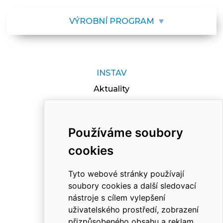
VÝROBNÍ PROGRAM
INSTAV
Aktuality
O nás
Reference
Používáme soubory
Dokumenty
cookies
Kariéra
Kontakt
Tyto webové stránky používají
soubory cookies a další sledovací
nástroje s cílem vylepšení
uživatelského prostředí, zobrazení
RYCHLÝ KONTAKT
přizpůsobeného obsahu a reklam,