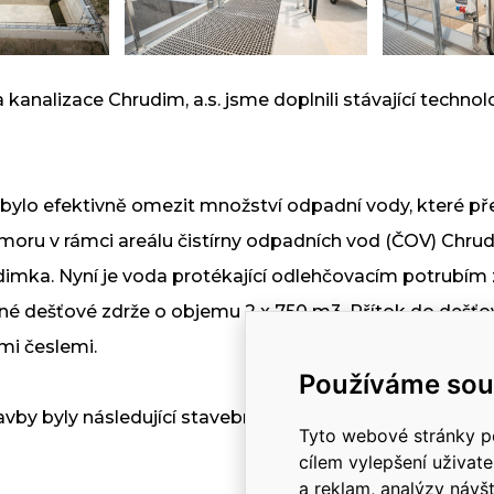
a
analizace Chrudim, a.s. jsme doplnili stávající technolog
bylo efektivně omezit množství odpadní vody, které p
VÝROBNÍ PROGRAM
moru v rámci areálu čistírny odpadních vod (ČOV) Chru
Vodohospodářské stavby
imka. Nyní je voda protékající odlehčovacím potrubím
Vodní stavby
é dešťové zdrže o objemu 2 x 750 m3. Přítok do dešťov
Dopravní stavby
mi česlemi.
Pozemní stavby
Používáme sou
Stavby občanské vybavenos
y byly následující stavební objekty a provozní soubor
Tyto webové stránky po
Stavební mechanizace
cílem vylepšení uživat
a reklam, analýzy návš