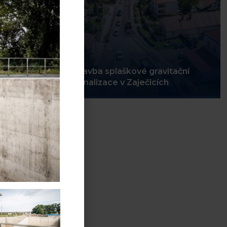
Stavba splaškové gravitační
 zdrž
kanalizace v Zaječicích