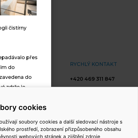
ii čistírny
řepadávalo přes
INSTAV
RYCHLÝ KONTAKT
dim do
Aktuality
 zavedena do
+420 469 311 847
O nás
é zdrže je
info@instav.cz
Reference
Dokumenty
bory cookies
ti
Kariéra
y:
užívají soubory cookies a další sledovací nástroje s
Kontakt
elského prostředí, zobrazení přizpůsobeného obsahu
těvnosti webových stránek a zjištění zdroje