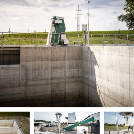
ČOV Chrudim – dešťová