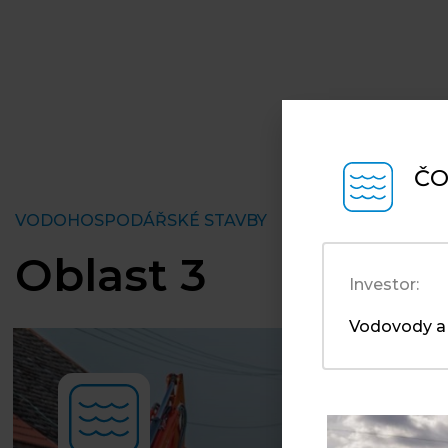
ČO
VODOHOSPODÁŘSKÉ STAVBY
Oblast 3
Investor:
Vodovody a 