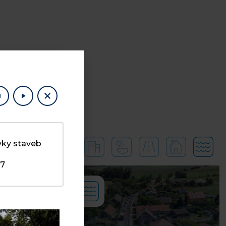
vky staveb
17