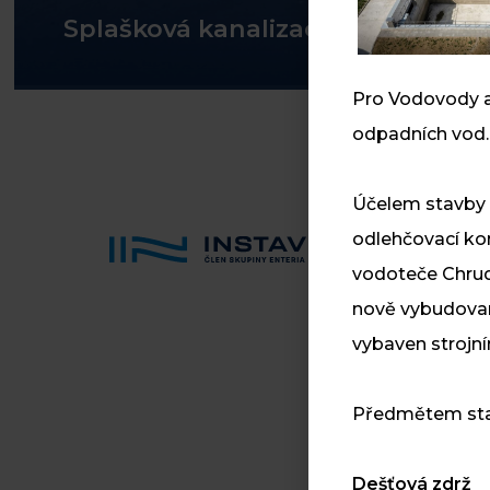
Splašková kanalizace v obci Hork
Pro Vodovody a k
odpadních vod.
Účelem stavby 
odlehčovací ko
vodoteče Chrud
nově vybudovan
vybaven strojní
Předmětem stavb
Dešťová zdrž