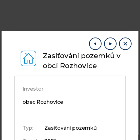
POZEMNÍ STAVBY
Zasíťování pozemků v
Pozemní stavby
obci Rozhovice
Investor:
obec Rozhovice
Typ:
Zasíťování pozemků