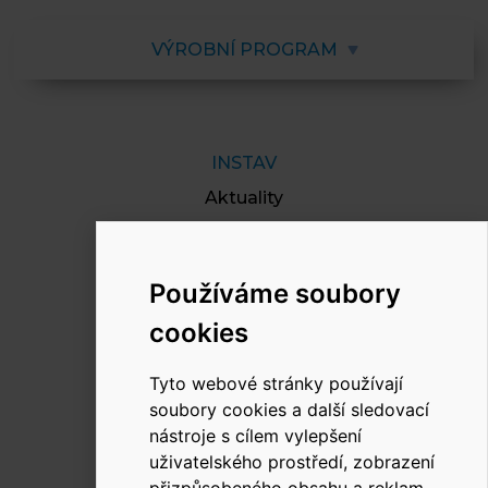
VÝROBNÍ PROGRAM
INSTAV
Aktuality
O nás
Reference
Používáme soubory
Dokumenty
cookies
Kariéra
Kontakt
Tyto webové stránky používají
soubory cookies a další sledovací
nástroje s cílem vylepšení
uživatelského prostředí, zobrazení
RYCHLÝ KONTAKT