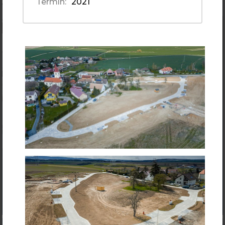
Termín:
2021
Bytový dům Prošvicova v Hlinsku