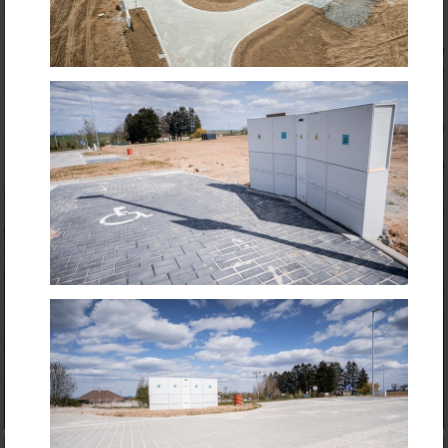
Historický dům v centru Skutče má novou
fasádu