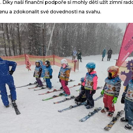
m
. Díky naší finanční podpoře si mohly děti užít zimní ra
dokončili cyklostezku Skuteč –
nu a zdokonalit své dovednosti na svahu.
Předhradí
Číst více
26
Rekonstrukce požární nádrže v
Chloumku
BŘE
Realizujeme rekonstrukci požární
nádrže v Chloumku u Libice nad