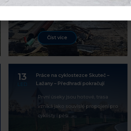
Doubravou
Číst více
13
Práce na cyklostezce Skuteč –
Lažany – Předhradí pokračují
LED
První úseky jsou hotové, trasa
vzniká jako souvislé propojení pro
cyklisty i pěší.