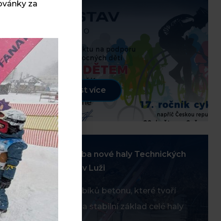
dovánky za
smysl
Číst více
12
Výstavba nové haly Technických
služeb v Luži
BŘE
Sto kubíků betonu, které tvoří
pevný a stabilní základ celé haly