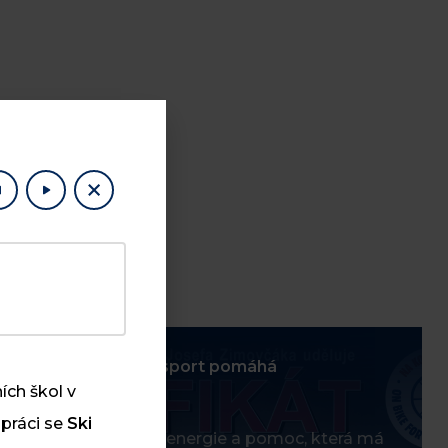
24
Když sport pomáhá
ích škol v
ČRV
upráci se
Ski
Sport, energie a pomoc, která má