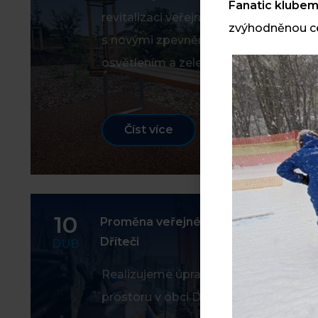
Fanatic klube
revitalizaci veřejného prostranství
zvýhodněnou ce
s novými zpevněnými plochami,
osvětlením a zelení.
Číst více
10
Proměna veřejného prostoru v
Dříteči
DUB
Realizujeme úpravy veřejného
prostoru v obci Dříteč u Pardubic