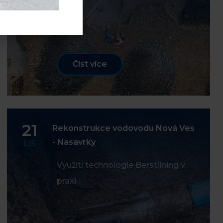
Číst více
21
Rekonstrukce vodovodu Nová Ves
- Nasavrky
LIS
Využití technologie Berstlining v
praxi