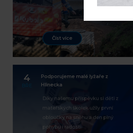
Číst více
4
Podporujeme malé lyžaře z
Hlinecka
BŘE
Díky našemu příspěvku si děti z
mateřských školek užily první
obloučky na sněhu a den plný
pohybu i radosti