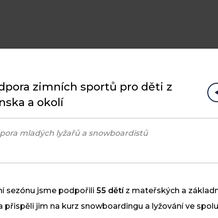
dpora zimních sportů pro děti z
nska a okolí
ho
pora mladých lyžařů a snowboardistů
10
Cyklostezka Skuteč – Předhradí
ní sezónu jsme podpořili
55 dětí
z mateřských a základn
ČVC
 a přispěli jim na kurz snowboardingu a lyžování ve spol
Máme hotovo! Úspěšně jsme