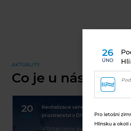
26
Po
Hli
ÚNO
AKTUALITY
Co je u nás nové
Pod
20
Revitalizace veřejného
Pro letošní zim
prostranství v Dříteči
ČVC
Hlinsku a okolí
V Dříteči jsme dokončili