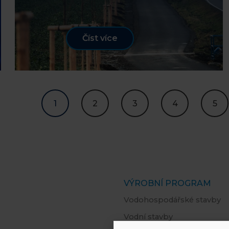
Číst více
1
2
3
4
5
VÝROBNÍ PROGRAM
Vodohospodářské stavby
Vodní stavby