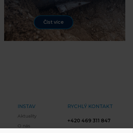
Číst více
INSTAV
RYCHLÝ KONTAKT
Aktuality
+420 469 311 847
O nás
info@instav.cz