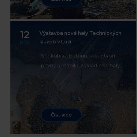
12
Výstavba nové haly Technických
služeb v Luži
BŘE
Sto kubíků betonu, které tvoří
pevný a stabilní základ celé haly
Číst více