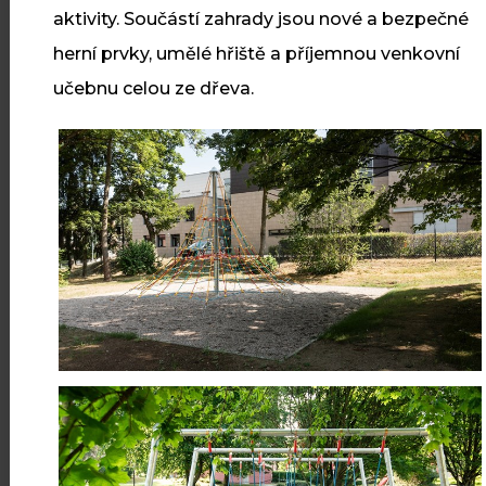
20
Revitalizace veřejného
aktivity. Součástí zahrady jsou nové a bezpečné
prostranství v Dříteči
ČVC
herní prvky, umělé hřiště a příjemnou venkovní
učebnu celou ze dřeva.
V Dříteči jsme dokončili
revitalizaci veřejného prostranství
s novými zpevněnými plochami,
osvětlením a zelení.
Číst více
10
Cyklostezka Skuteč – Předhradí
ČVC