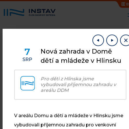
7
Nová zahrada v Domě
dětí a mládeže v Hlinsku
SRP
AKTUALITY
Pro děti z Hlinska jsme
Co je u nás
vybudovali příjemnou zahradu v
areálu DDM
nového
V areálu Domu a dětí a mládeže v Hlinsku jsme
vybudovali příjemnou zahradu pro venkovní