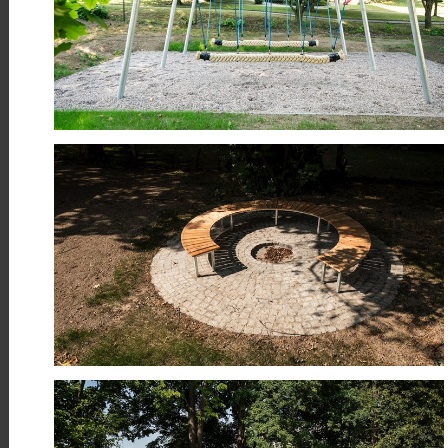
Máme hotovo! Úspěšně jsme
dokončili cyklostezku Skuteč –
Předhradí
Číst více
24
Když sport pomáhá
ČRV
Sport, energie a pomoc, která má
smysl