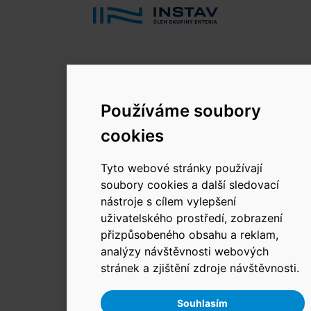
© 2026 INSTAV, a.s.
Používáme soubory
Změnit používání Cookies.
cookies
Tyto webové stránky používají
soubory cookies a další sledovací
nástroje s cílem vylepšení
uživatelského prostředí, zobrazení
přizpůsobeného obsahu a reklam,
analýzy návštěvnosti webových
stránek a zjištění zdroje návštěvnosti.
Souhlasím