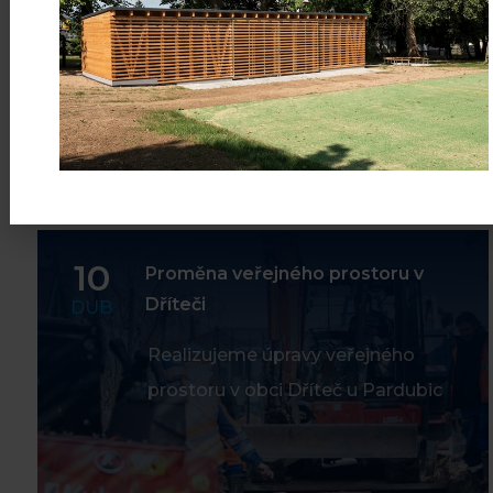
Číst více
10
Proměna veřejného prostoru v
Dříteči
DUB
Realizujeme úpravy veřejného
prostoru v obci Dříteč u Pardubic