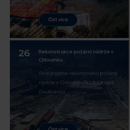
Číst více
26
Rekonstrukce požární nádrže v
Chloumku
BŘE
Realizujeme rekonstrukci požární
nádrže v Chloumku u Libice nad
Doubravou
Číst více