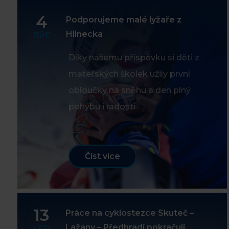
4
Podporujeme malé lyžaře z
Hlinecka
BŘE
Díky našemu příspěvku si děti z
mateřských školek užily první
obloučky na sněhu a den plný
pohybu i radosti
Číst více
13
Práce na cyklostezce Skuteč –
Lažany – Předhradí pokračují
LED