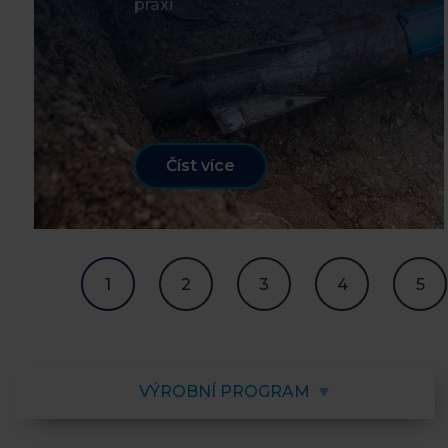
praxi
Číst více
1
2
3
4
5
VÝROBNÍ PROGRAM