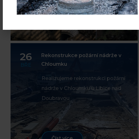
Číst více
26
Rekonstrukce požární nádrže v
Chloumku
BŘE
Realizujeme rekonstrukci požární
nádrže v Chloumku u Libice nad
Doubravou
Číst více