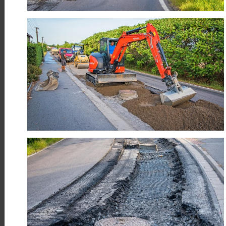
Číst více
10
Proměna veřejného prostoru v
Dříteči
DUB
Realizujeme úpravy veřejného
prostoru v obci Dříteč u Pardubic