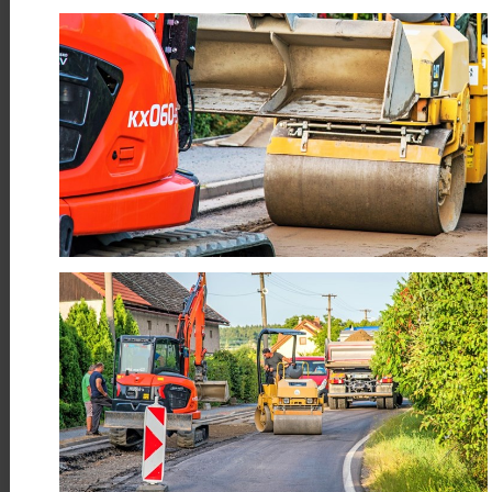
Máme hotovo! Úspěšně jsme
dokončili cyklostezku Skuteč –
Předhradí
Číst více
24
Když sport pomáhá
ČRV
Sport, energie a pomoc, která má
smysl