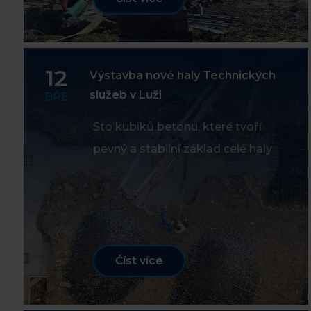
12
Výstavba nové haly Technických
služeb v Luži
BŘE
Sto kubíků betonu, které tvoří
pevný a stabilní základ celé haly
Číst více