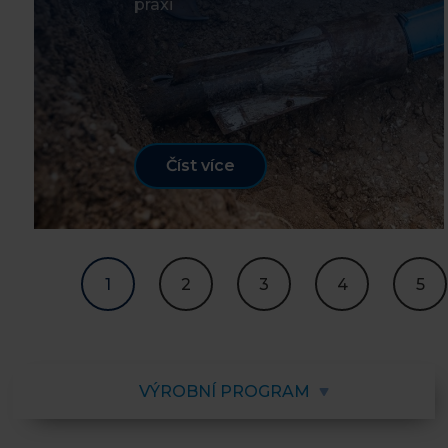
praxi
Číst více
1
2
3
4
5
VÝROBNÍ PROGRAM