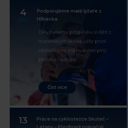
4
Podporujeme malé lyžaře z
Hlinecka
BŘE
Díky našemu příspěvku si děti z
mateřských školek užily první
obloučky na sněhu a den plný
pohybu i radosti
Číst více
13
Práce na cyklostezce Skuteč –
Lažany – Předhradí pokračují
LED