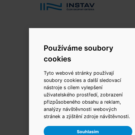
© 2026 INSTAV, a.s.
Používáme soubory
Změnit používání Cookies.
cookies
Tyto webové stránky používají
soubory cookies a další sledovací
nástroje s cílem vylepšení
uživatelského prostředí, zobrazení
přizpůsobeného obsahu a reklam,
analýzy návštěvnosti webových
stránek a zjištění zdroje návštěvnosti.
Souhlasím