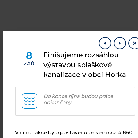
8
Finišujeme rozsáhlou
výstavbu splaškové
ZÁŘ
kanalizace v obci Horka
AKTUALITY
Co je u nás
Do konce října budou práce
dokončeny.
nového
V rámci akce bylo postaveno celkem cca 4 860