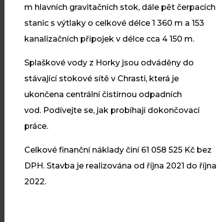
20
Revitalizace veřejného
m hlavních gravitačních stok, dále pět čerpacích
prostranství v Dříteči
ČVC
stanic s výtlaky o celkové délce 1 360 m a 153
kanalizačních přípojek v délce cca 4 150 m.
V Dříteči jsme dokončili
revitalizaci veřejného prostranství
Splaškové vody z Horky jsou odváděny do
s novými zpevněnými plochami,
stávající stokové sítě v Chrasti, která je
osvětlením a zelení.
ukončena centrální čistírnou odpadních
vod. Podívejte se, jak probíhají dokončovací
práce.
Číst více
Celkové finanční náklady činí 61 058 525 Kč bez
DPH. Stavba je realizována od října 2021 do října
2022.
10
Cyklostezka Skuteč – Předhradí
ČVC