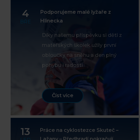
4
Podporujeme malé lyžaře z
Hlinecka
BŘE
Díky našemu příspěvku si děti z
mateřských školek užily první
obloučky na sněhu a den plný
pohybu i radosti
Číst více
13
Práce na cyklostezce Skuteč –
Lažany – Předhradí pokračují
LED