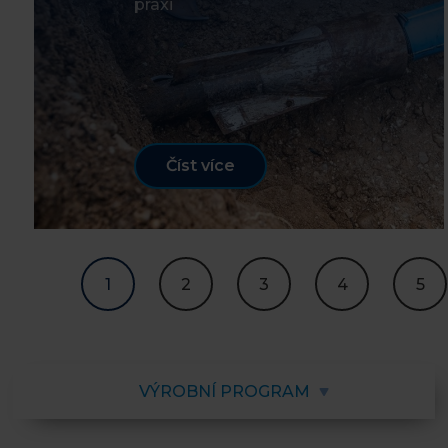
praxi
Číst více
1
2
3
4
5
VÝROBNÍ PROGRAM