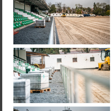
Číst více
26
Rekonstrukce požární nádrže v
Chloumku
BŘE
Realizujeme rekonstrukci požární
nádrže v Chloumku u Libice nad
Doubravou
Číst více