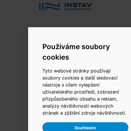
© 2026 INSTAV, a.s.
Používáme soubory
Změnit používání Cookies.
cookies
Tyto webové stránky používají
soubory cookies a další sledovací
nástroje s cílem vylepšení
uživatelského prostředí, zobrazení
přizpůsobeného obsahu a reklam,
analýzy návštěvnosti webových
stránek a zjištění zdroje návštěvnosti.
Souhlasím