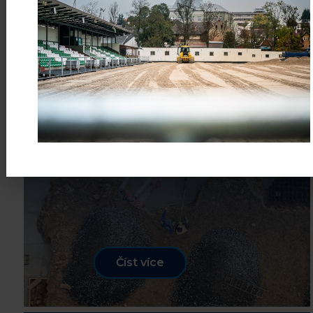
12
Výstavba nové haly Technických
služeb v Luži
BŘE
Sto kubíků betonu, které tvoří
pevný a stabilní základ celé haly
Číst více