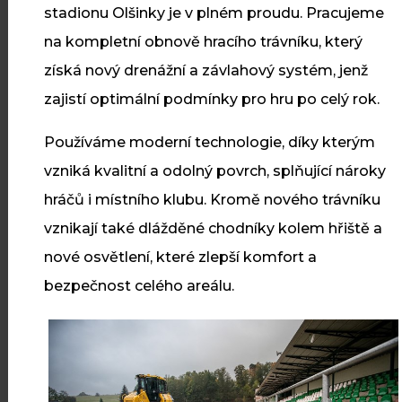
20
Revitalizace veřejného
stadionu Olšinky je v plném proudu. Pracujeme
prostranství v Dříteči
ČVC
na kompletní obnově hracího trávníku, který
získá nový drenážní a závlahový systém, jenž
V Dříteči jsme dokončili
zajistí optimální podmínky pro hru po celý rok.
revitalizaci veřejného prostranství
s novými zpevněnými plochami,
Používáme moderní technologie, díky kterým
osvětlením a zelení.
vzniká kvalitní a odolný povrch, splňující nároky
hráčů i místního klubu. Kromě nového trávníku
vznikají také dlážděné chodníky kolem hřiště a
Číst více
nové osvětlení, které zlepší komfort a
bezpečnost celého areálu.
10
Cyklostezka Skuteč – Předhradí
ČVC