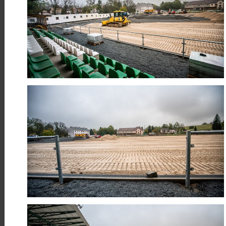
Číst více
10
Proměna veřejného prostoru v
Dříteči
DUB
Realizujeme úpravy veřejného
prostoru v obci Dříteč u Pardubic