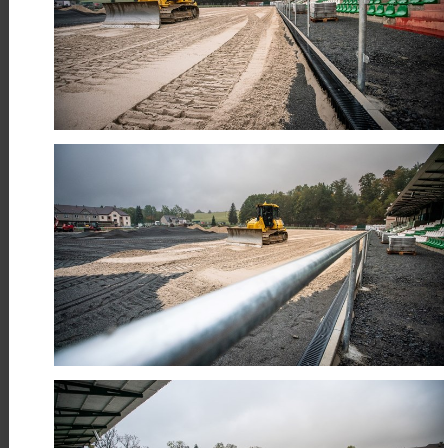
Máme hotovo! Úspěšně jsme
dokončili cyklostezku Skuteč –
Předhradí
Číst více
24
Když sport pomáhá
ČRV
Sport, energie a pomoc, která má
smysl