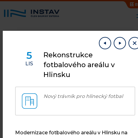
5
Rekonstrukce
fotbalového areálu v
LIS
Hlinsku
AKTUALITY
Co je u nás
Nový trávník pro hlinecký fotbal
nového
Modernizace fotbalového areálu v Hlinsku na