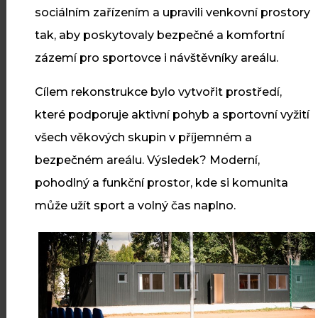
20
Revitalizace veřejného
sociálním zařízením a upravili venkovní prostory
prostranství v Dříteči
ČVC
tak, aby poskytovaly bezpečné a komfortní
zázemí pro sportovce i návštěvníky areálu.
V Dříteči jsme dokončili
revitalizaci veřejného prostranství
Cílem rekonstrukce bylo vytvořit prostředí,
s novými zpevněnými plochami,
které podporuje aktivní pohyb a sportovní vyžití
osvětlením a zelení.
všech věkových skupin v příjemném a
bezpečném areálu. Výsledek? Moderní,
pohodlný a funkční prostor, kde si komunita
Číst více
může užít sport a volný čas naplno.
10
Cyklostezka Skuteč – Předhradí
ČVC