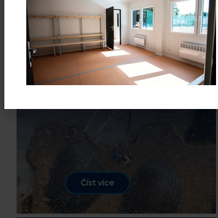
12
Výstavba nové haly Technických
služeb v Luži
BŘE
Sto kubíků betonu, které tvoří
pevný a stabilní základ celé haly
Číst více