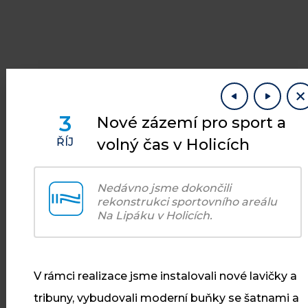
3
Nové zázemí pro sport a
volný čas v Holicích
ŘÍJ
AKTUALITY
Nedávno jsme dokončili
Co je u nás
rekonstrukci sportovního areálu
Na Lipáku v Holicích.
nového
V rámci realizace jsme instalovali nové lavičky a
tribuny, vybudovali moderní buňky se šatnami a