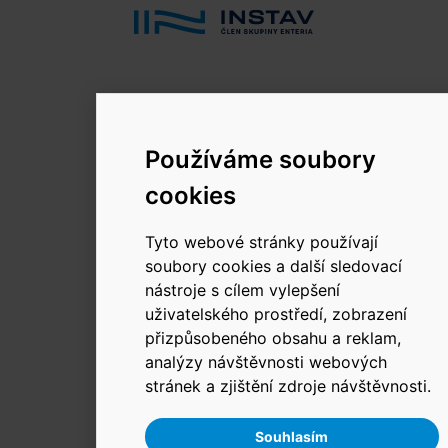
© 2026 INSTAV, a.s.
Používáme soubory
Změnit používání Cookies.
cookies
Tyto webové stránky používají
soubory cookies a další sledovací
nástroje s cílem vylepšení
uživatelského prostředí, zobrazení
přizpůsobeného obsahu a reklam,
analýzy návštěvnosti webových
stránek a zjištění zdroje návštěvnosti.
Souhlasím