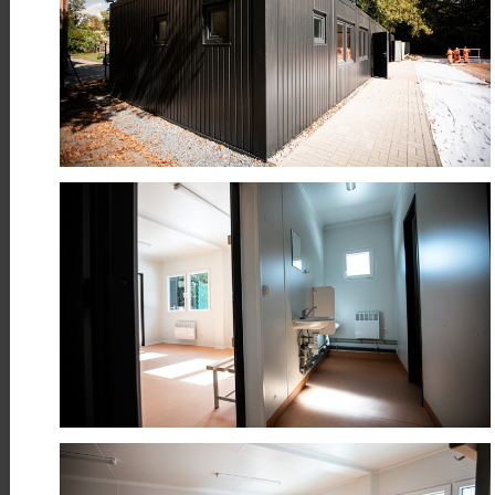
Číst více
26
Rekonstrukce požární nádrže v
Chloumku
BŘE
Realizujeme rekonstrukci požární
nádrže v Chloumku u Libice nad
Doubravou
Číst více