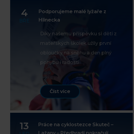
4
Podporujeme malé lyžaře z
Hlinecka
BŘE
Díky našemu příspěvku si děti z
mateřských školek užily první
obloučky na sněhu a den plný
pohybu i radosti
Číst více
13
Práce na cyklostezce Skuteč –
Lažany – Předhradí pokračují
LED