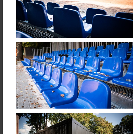
Číst více
10
Proměna veřejného prostoru v
Dříteči
DUB
Realizujeme úpravy veřejného
prostoru v obci Dříteč u Pardubic