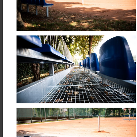
Máme hotovo! Úspěšně jsme
dokončili cyklostezku Skuteč –
Předhradí
Číst více
24
Když sport pomáhá
ČRV
Sport, energie a pomoc, která má
smysl