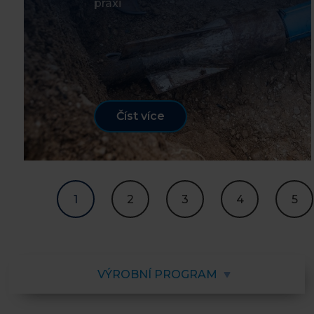
praxi
Číst více
1
2
3
4
5
VÝROBNÍ PROGRAM